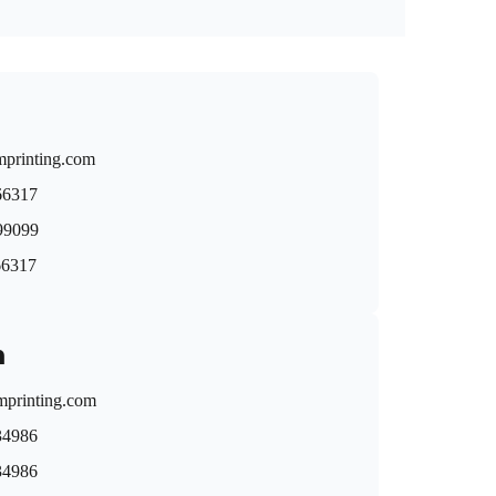
mprinting.com
66317
9099
66317
n
printing.com
34986
34986