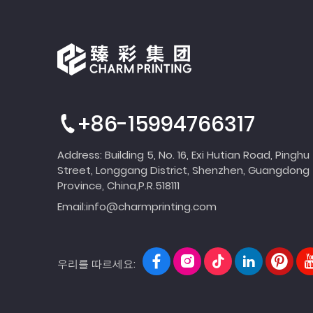
+86-15994766317
Address: Building 5, No. 16, Exi Hutian Road, Pinghu
Street, Longgang District, Shenzhen, Guangdong
Province, China,P.R.518111
Email:
info@charmprinting.com
우리를 따르세요: