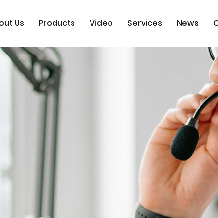
out Us
Products
Video
Services
News
C