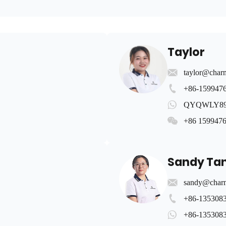
Taylor
taylor@char
+86-159947
QYQWLY89
+86 159947
Sandy Ta
sandy@charm
+86-135308
+86-135308