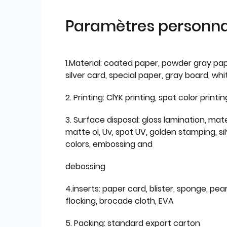
Paramètres personnal
1.Material: coated paper, powder gray pap
silver card, special paper, gray board, wh
2. Printing: ClYK printing, spot color printin
3. Surface disposal: gloss lamination, mate
matte ol, Uv, spot UV, golden stamping, si
colors, embossing and
debossing
4.inserts: paper card, blister, sponge, pear
flocking, brocade cloth, EVA
5. Packing: standard export carton