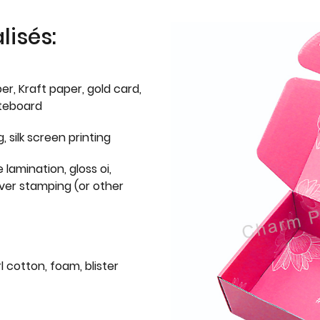
isés:
er, Kraft paper, gold card,
iteboard
g, silk screen printing
 lamination, gloss oi,
lver stamping (or other
l cotton, foam, blister