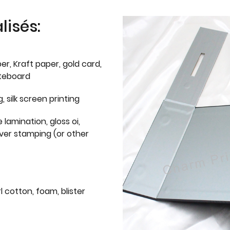
isés:
er, Kraft paper, gold card,
iteboard
g, silk screen printing
 lamination, gloss oi,
lver stamping (or other
l cotton, foam, blister