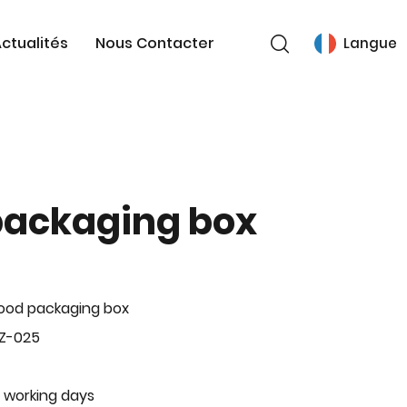
ctualités
Nous Contacter
Langue
packaging box
ood packaging box
BZ-025
 working days