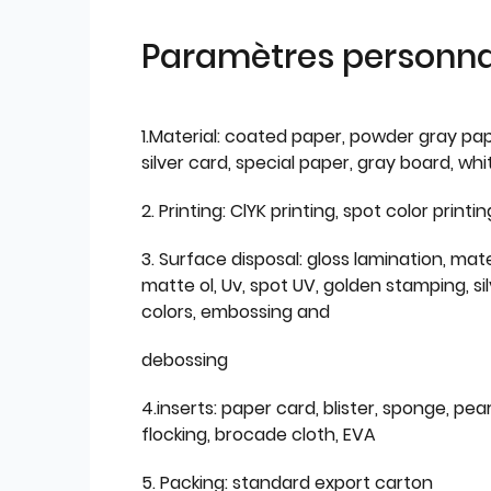
Paramètres personnal
1.Material: coated paper, powder gray pap
silver card, special paper, gray board, wh
2. Printing: ClYK printing, spot color printin
3. Surface disposal: gloss lamination, mate
matte ol, Uv, spot UV, golden stamping, si
colors, embossing and
debossing
4.inserts: paper card, blister, sponge, pear
flocking, brocade cloth, EVA
5. Packing: standard export carton