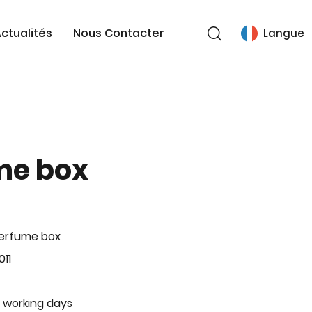
ctualités
Nous Contacter
Langue
me box
Perfume box
11
 working days