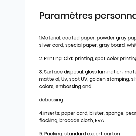
Paramètres personnal
1.Material: coated paper, powder gray pap
silver card, special paper, gray board, wh
2. Printing: ClYK printing, spot color printin
3. Surface disposal: gloss lamination, mate
matte ol, Uv, spot UV, golden stamping, si
colors, embossing and
debossing
4.inserts: paper card, blister, sponge, pear
flocking, brocade cloth, EVA
5. Packing: standard export carton