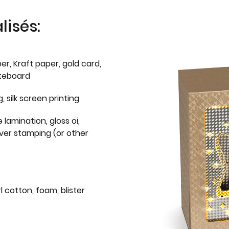
isés:
er, Kraft paper, gold card,
iteboard
g, silk screen printing
 lamination, gloss oi,
lver stamping (or other
l cotton, foam, blister