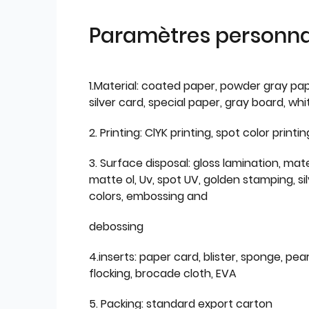
Paramètres personnal
1.Material: coated paper, powder gray pap
silver card, special paper, gray board, wh
2. Printing: ClYK printing, spot color printin
3. Surface disposal: gloss lamination, mate
matte ol, Uv, spot UV, golden stamping, si
colors, embossing and
debossing
4.inserts: paper card, blister, sponge, pear
flocking, brocade cloth, EVA
5. Packing: standard export carton