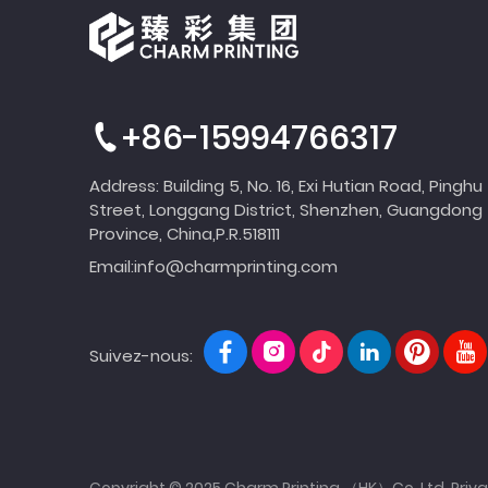
+86-15994766317
Address: Building 5, No. 16, Exi Hutian Road, Pinghu
Street, Longgang District, Shenzhen, Guangdong
Province, China,P.R.518111
Email:
info@charmprinting.com
Suivez-nous:
Copyright © 2025 Charm Printing （HK）Co.,Ltd.
Priva