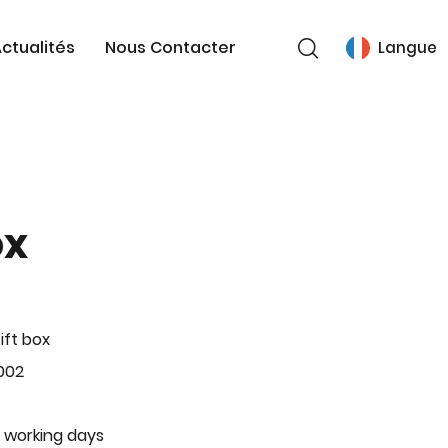
ctualités
Nous Contacter
Langue
ox
ift box
002
 working days