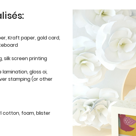
isés:
er, Kraft paper, gold card,
iteboard
g, silk screen printing
 lamination, gloss oi,
lver stamping (or other
l cotton, foam, blister